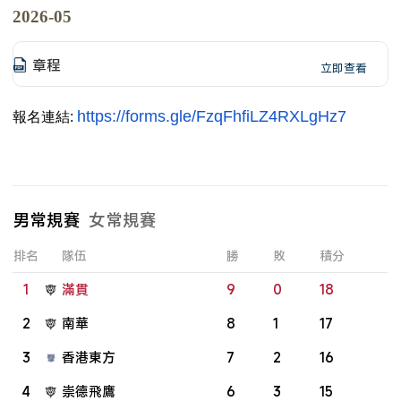
2026-05
章程
立即查看
https://forms.gle/
FzqFhfiLZ4RXLgHz7
報名連結:
男常規賽
女常規賽
排名
隊伍
勝
敗
積分
1
滿貫
9
0
18
2
南華
8
1
17
3
香港東方
7
2
16
4
崇德飛鷹
6
3
15