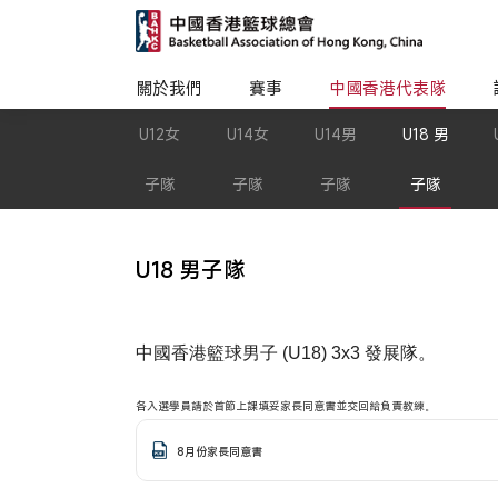
關於我們
賽事
中國香港代表隊
U12女
U14女
U14男
U18 男
子隊
子隊
子隊
子隊
U18 男子隊
中國香港籃球男子 (U18) 3x3 發展隊。
各入選學員請於首節上課填妥家長同意書並交回給負責教練。
8月份家長同意書