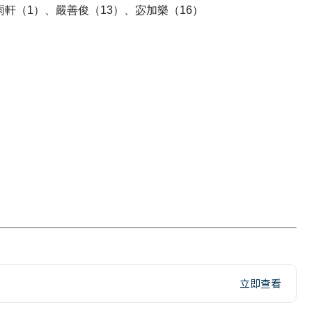
雨軒（1）、嚴善俊（13）、宓加樂（16）
立即查看