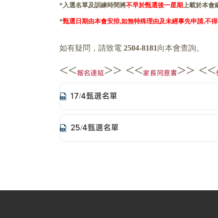
入選名單及訓練時間將
不早於甄選後一星期
上載於本會
*
甄選日期由本會安排
如無特殊理由及未經事先申請
不得
*
,
,
如有疑問，請致電
2504-8181
向本會查詢。
<<
>> <<
>> <<
報名連結
家長同意書
17/4甄選名單
25/4甄選名單