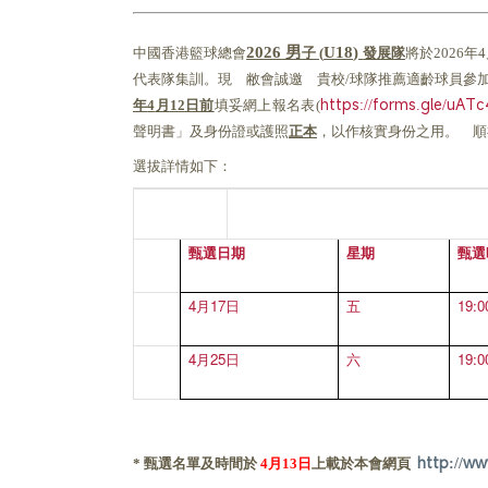
中國香港籃球總會
子
發展隊
將於
年
20
26 男
U18
)
(
2026
4
。現 敝會誠邀 貴校
球隊推薦適齡球員參
代表隊集訓
/
年
月
日前
填妥網上報名表
https://forms.gle/uA
4
12
(
聲明書」及身份證或護照
正本
，以作核實身份之用。 順
選拔詳情如下：
甄選日期
星期
甄選
4
月17日
五
19
:0
4
月25日
六
19
:0
甄選名單及時間於
月
日
上載於本會網頁
http://ww
*
4
13