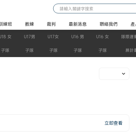
訓練班
教練
裁判
最新消息
聯絡我們
產
U18 女
U17男
U17女
U16 男
U16 女
隊際運
子隊
子隊
子隊
子隊
子隊
展計
立即查看