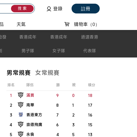
登錄
註冊
搜 索
品
天氣
購物車
（0）
動發
香港成年
香港成年
遴選香港
劃
男子隊
女子隊
代表隊
男常規賽
女常規賽
排名
隊伍
勝
敗
積分
滿貫
1
9
0
18
南華
2
8
1
17
香港東方
3
7
2
16
崇德飛鷹
4
6
3
15
永倫
5
4
5
13