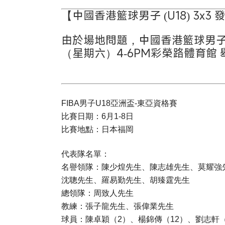
【中國香港籃球男子 (U18) 3x3
由於場地問題，中國香港籃球男子 (U1
（星期六）4-6PM彩榮路體育館
FIBA男子U18亞洲盃-東亞資格賽
比賽日期：6月1-8日
比賽地點：日本福岡
代表隊名單：
名譽領隊：陳少煌先生、陳志雄先生、莫耀強
沈聰先生、羅易勤先生、胡臻霆先生
總領隊：周致人先生
教練：張子龍先生、張偉業先生
球員：陳卓穎（2）、楊錦傳（12）、劉志軒（