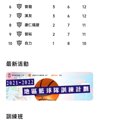
晉龍
6
3
6
12
漢友
7
3
6
12
康仁福建
8
2
7
11
晉裕
9
2
7
11
自力
10
1
8
10
最新活動
訓練班