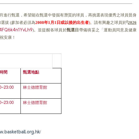
月進行甄選，希望能在甄選中發掘有潛
質的球員，
再挑選表現優秀之球員晉身
加選拔
參加者必須為
年
月
日或以後的出生者
。請有興趣之球員於
#
(
2008
1
1
)
2026
Tc4FQ6k4n1YvLh9
。並提醒各球員於
甄選日
帶備填妥之「運動員同意及健康
)
祝安康！
時間
甄選地點
0~23:00
林士德體育館
0~23:00
林士德體育館
w.basketball.org.hk/