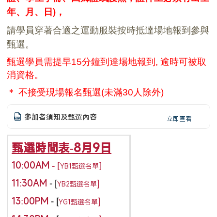
年、月、日)，
請學員穿著合適之運動服裝按時抵達場地報到參與
甄選。
甄選學員
需
提早15
分鐘到達場地報到
,
逾時可被取
消資格。
＊
不接受現場報名甄選(未滿30人除外)
參加者須知及甄選內容
立即查看
甄選時間表-8月9日
10:00AM - [
]
YB1甄選名單
11:30AM
- [
]
YB2
甄選名單
13:00PM
- [
]
YG1
甄選名單