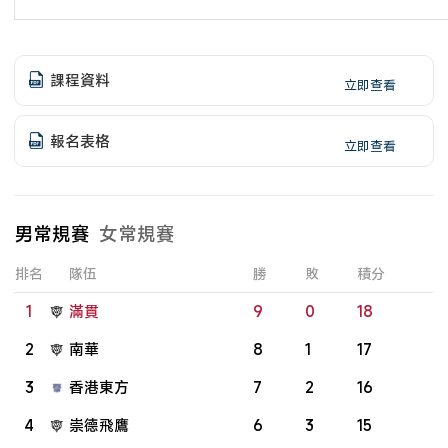
課程資料
立即查看
報名表格
立即查看
男常規賽
女常規賽
排名
隊伍
勝
敗
積分
1
滿貫
9
0
18
2
南華
8
1
17
3
香港東方
7
2
16
4
崇德飛鷹
6
3
15