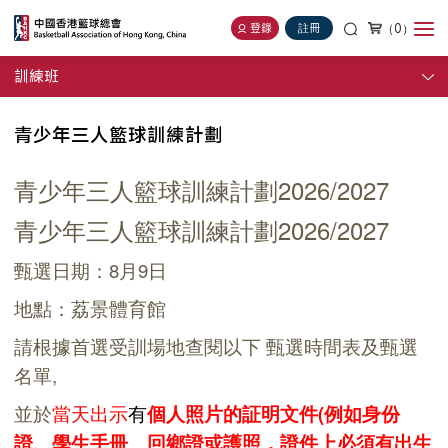
（0）
登錄
註冊
訓練班
青少年三人籃球訓練計劃
青少年三人籃球訓練計劃2026/2027
青少年三人籃球訓練計劃2026/2027
甄選日期：8月9日
地點：荔景體育館
請根據首選受訓場地
查閱
以下
甄選時間表
及
甄選
名單
,
並於
當天
出
示
有
個人照片的
証明文件(
例如身份
證、學生手冊、回鄉證或護照，證件上必須有出生