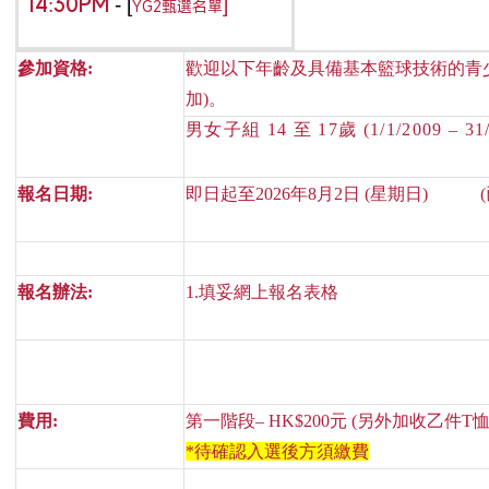
14:30PM
- [
]
YG2
甄選名單
參加資格:
歡迎以下年齡及具備基本籃球技術的青少
加)。
男女子組 14 至 17歲 (1/1/2009 – 31/
報名日期:
即日起至2026年8月2日 (星期日) (已
報名辦法:
1.填妥網上報名表格
費用:
第一階段– HK$200元 (另外加收乙件T恤
*待確認入選後方須繳費