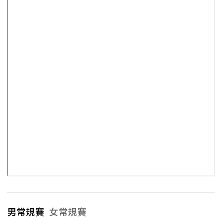
男常規賽
女常規賽