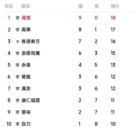
排名
隊伍
勝
敗
積分
1
滿貫
9
0
18
2
南華
8
1
17
3
香港東方
7
2
16
4
崇德飛鷹
6
3
15
5
永倫
4
5
13
6
晉龍
3
6
12
7
漢友
3
6
12
8
康仁福建
2
7
11
9
晉裕
2
7
11
10
自力
1
8
10