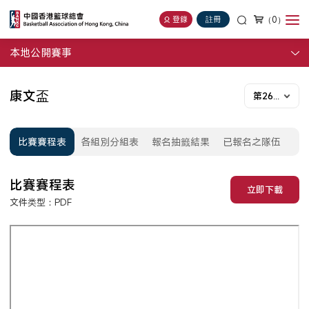
（0）
登錄
註冊
本地公開賽事
康文盃
第26屆
比賽賽程表
各組別分組表
報名抽籤結果
已報名之隊伍
比賽賽程表
立即下載
全屏
文件类型：PDF