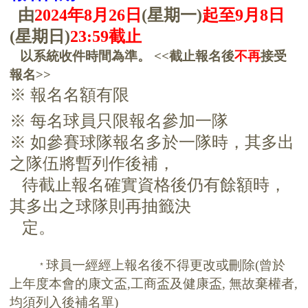
由
2024
年8月26日
(星期一)
起
至9
月8日
(星期日)
23:59截止
以系統收件時間為準。
<<截止報名後
不再
接受
報名>>
※ 報名名額有限
※ 每名球員只限報名參加一隊
※
如參賽球隊報名多於一隊時，其多出
之隊伍將暫列作後補
，
待截止報名確實資格後仍有餘額時，
其多出之球隊則再抽籤決
定。
球員一經經上報名後不得更改或刪除(曾於
*
上年度本會的康文盃,工商盃及健康盃, 無故棄權者,
均須列入後補名單)