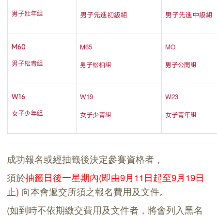
男子壯年組
男子先進初級組
男子先進中級組
M65
MO
M60
男子松青組
男子松柏組
男子公開組
W19
W23
W16
女子少年組
女子少青組
女子青年組
成功報名或經抽籤後決定參賽資格者，
須於
抽籤日後一星期內(即由9月11日起至9月19日
止)
向本會遞交所須之報名費用及文件。
(如到時不依期繳交費用及文件者，將會列入黑名