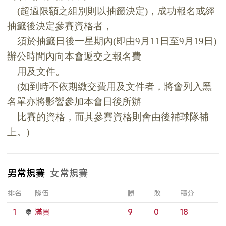
(超過限額之組別則以抽籤決定)，成功報名或經
抽籤後決定參賽資格者，
須於抽籤日後一星期內(即由9月11日至9月19日)
辦公時間內向本會遞交之報名費
用及文件。
(如到時不依期繳交費用及文件者，將會列入黑
名單亦將影響參加本會日後所辦
比賽的資格，而其參賽資格則會由後補球隊補
上。)
男常規賽
女常規賽
排名
隊伍
勝
敗
積分
1
滿貫
9
0
18