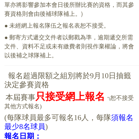
單亦將影響參加本會日後所辦比賽的資格，而其參
賽資格則會由後補球隊補上。)
● 未經網上報名隊伍之報名表恕不接受。
● 郵寄方式遞交文件者以郵戳為準，逾期遞交所需
文件、資料不足或未有繳費者則視作棄權論，將會
以後補之球隊補上。
報名超過限額之組別將於9月10日抽籤
決定參賽資格
只接受網上報名
本屆賽事
恕不接受
*(
其他方式報名)
(
每隊球員最多可報名16人，每隊
須報名
最少8名球員
)
報名日期：