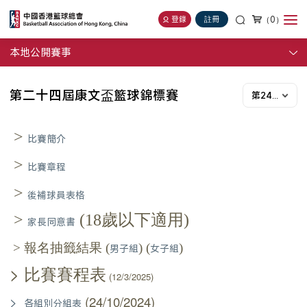
（0）
登錄
註冊
本地公開賽事
第二十四屆康文盃籃球錦標賽
第24屆
>
比賽簡介
>
比賽章程
>
後補球員表格
>
(18歲以下適用)
家長同意書
>
報名抽籤結果 (
) (
)
男子組
女子組
>
比賽賽程表
(12/3/2025)
>
(24/10/2024)
各組別分組表