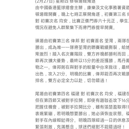
(2月27日) 星期四 修頓場館角逐
由中國香港籃球總會主辦，康樂及文化事務署資助之2
頓場館開賽，晚上七時正展開角逐，初賽第三名 偉
對 初賽次名 均安，比賽正價門券六十元正，學
情況在避免人群聚集下而將門券提早開賣。
頭場由初賽第三名 偉邦 對 初賽首名 荃灣，兩隊
勝出，成為唯一一隊將荃灣的聯賽戰績撕裂，給
常激烈！踏入名次賽階段，雙方昨晚都勝利而回
節再次擴大優勢，最終以13分的差距獲勝，馬丹
物之一。偉邦則在與對手的較量中你來我往，最
出色，攻入21分。明晚的比賽，偉邦能否再次戰
排名，雙方必定全力以赴，切勿錯過！
尾場由初賽第四名 福建 對 初賽次名 均安，福
但在第四節又被對手拉開，即使有趙珈萮攻下16
把握住機會，被對手拉開比分，雖有張楚盈取得1
表現緊繃，若明晚想要勝出，她必須恢復狀態。
對手在內線輕鬆得分。明晚四隊經過一日的休息
緊張刺激，充滿懸念，球迷們絕對不能錯過呀！