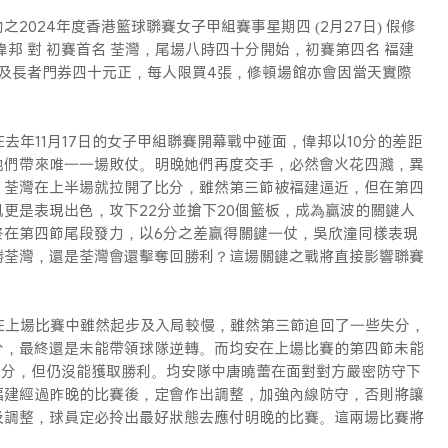
024年度香港籃球聯賽女子甲組賽事星期四 (2月27日) 假修
邦 對 初賽首名 荃灣，尾場八時四十分開始，初賽第四名 福建
生及長者門券四十元正，每人限買4張，修頓場館亦會因當天實際
在去年11月17日的女子甲組聯賽開幕戰中碰面，偉邦以10分的差距
她們帶來唯一一場敗仗。明晚她們再度交手，必然會火花四濺，異
，荃灣在上半場就拉開了比分，雖然第三節被福建逼近，但在第四
鳳更是表現出色，攻下22分並搶下20個籃板，成為贏波的關鍵人
終在第四節尾段發力，以6分之差贏得關鍵一仗，吳欣潼同樣表現
勝荃灣，還是荃灣會還擊奪回勝利？這場關鍵之戰將直接影響聯賽
建在上場比賽中雖然起步及入局較慢，雖然第三節追回了一些失分，
分，最終還是未能帶領球隊逆轉。而均安在上場比賽的第四節未能
1分，但仍沒能獲取勝利。均安隊中唐曉蕾在面對對方嚴密防守下
福建經過昨晚的比賽後，定會作出調整，加強內線防守，否則將讓
及調整，球員定必拎出最好狀態去應付明晚的比賽。這兩場比賽將