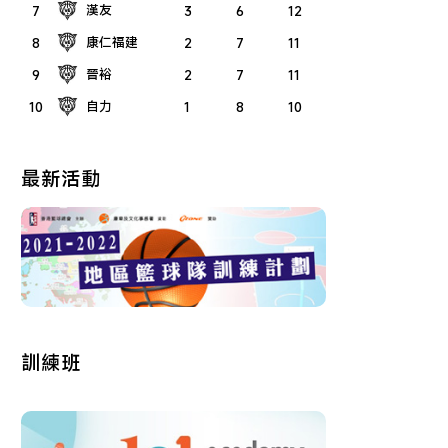
漢友
7
3
6
12
康仁福建
8
2
7
11
晉裕
9
2
7
11
自力
10
1
8
10
最新活動
訓練班