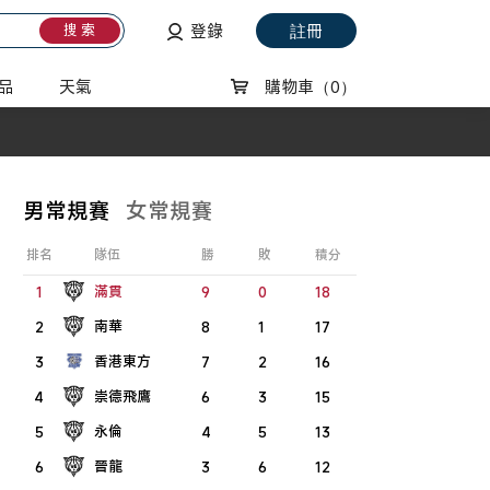
登錄
註冊
搜 索
品
天氣
購物車
（0）
男常規賽
女常規賽
排名
隊伍
勝
敗
積分
滿貫
1
9
0
18
南華
2
8
1
17
香港東方
3
7
2
16
崇德飛鷹
4
6
3
15
永倫
5
4
5
13
晉龍
6
3
6
12