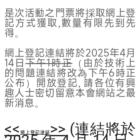
是次活動之門票將採取網上登
記方式獲取,
數量有限先到先
得。
網上登記
連結將於2025年4月
14日
下午
1時
正
（由於技術上
的問題連結將改為下午6時正
公布）開放登記, 請各位有興
趣人士密切留意本會網站之最
新消息。
<<
>>
(連結將於
網上登記連結