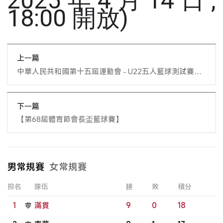
2025年4月14日,
18:00 開放)
上一篇
中華人民共和國第十五屆運動會 - U22五人籃球測試賽領
取門票事宜
下一篇
【第68屆體育節會長盃籃球賽】
男常規賽
女常規賽
排名
隊伍
勝
敗
積分
1
滿貫
9
0
18