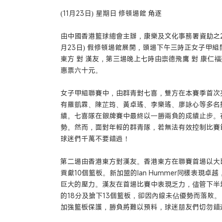
(11月23日) 星期日 修頓場館 角逐
由中國香港籃球總會主辦，康樂及文化事務署資助之20
月23日) 假修頓場館展開，頭場下午三時正女子甲
東方 對 漢友，第三場晚上七時由崇德飛鷹 對 康仁
惠票六十元。
女子甲組聯賽中，由群青對七喜，雙方在本賽季首次
有羅凱霖、陳芷筠、黃卓瑤、李樂瑤、廖詠心等多名
績。七喜隊在銀牌賽中最終以一勝兩負的成績止步。
勢。然而，面對年輕的群青隊，若無法有效控制比賽
球迷們千萬不要錯過！
第二場由香港東方對漢友。香港東方在聯賽首場以大比分勝
貢獻10個籃板。新加盟的Ian Hummer同樣表現
巨大的壓力。漢友在首場比賽中表現乏力，儘管下半
的18分及搶下13個籃板，卻因內線未佔優勢而落敗
加強籃板保護，勝負將難以預料，球迷朋友們切勿錯