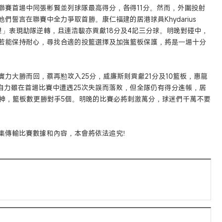
聯賽首場中同張彬賢並列球隊最高得分，各得11分。然而，外圍投射
誓言在聯賽中全力爭取首勝。康仁福建的居港球員Khydarius
的「雙雙」表現助隊逆轉，且連浩駿亦貢獻18分及4記三分球。明晚對碰中，
若能保持耐心，尋找合適的投籃選擇及加強籃板保護，將是一場十分
力大勝而回，蔡再懃攻入25分，威廉斯則貢獻21分及10籃板，惠龍
自力雖在首場比賽中遭遇25次失誤而落敗，但全隊仍有得分進帳，居
精神，籃板數更勝對手5個。明晚的比賽必將刺激萬分，球迷們千萬不要
集傳輸比賽數據和內容，本會將依法追究!