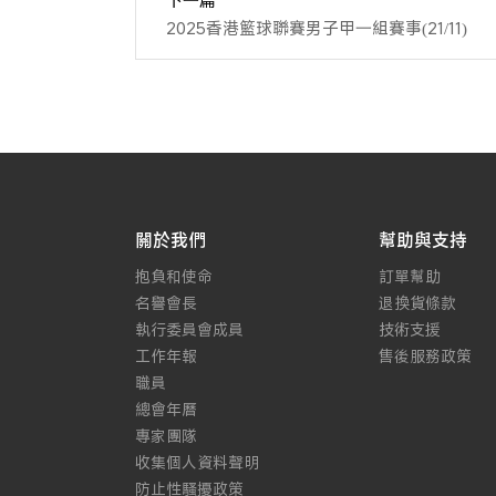
2025香港籃球聯賽男子甲一組賽事(21/11)
關於我們
幫助與支持
抱負和使命
訂單幫助
名譽會長
退換貨條款
執行委員會成員
技術支援
工作年報
售後服務政策
職員
總會年曆
專家團隊
收集個人資料聲明
防止性騷擾政策