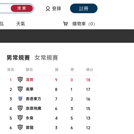
登錄
註冊
搜 索
品
天氣
購物車
（0）
男常規賽
女常規賽
排名
隊伍
勝
敗
積分
滿貫
1
9
0
18
南華
2
8
1
17
香港東方
3
7
2
16
崇德飛鷹
4
6
3
15
永倫
5
4
5
13
晉龍
6
3
6
12