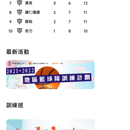
漢友
7
3
6
12
康仁福建
8
2
7
11
晉裕
9
2
7
11
自力
10
1
8
10
最新活動
訓練班