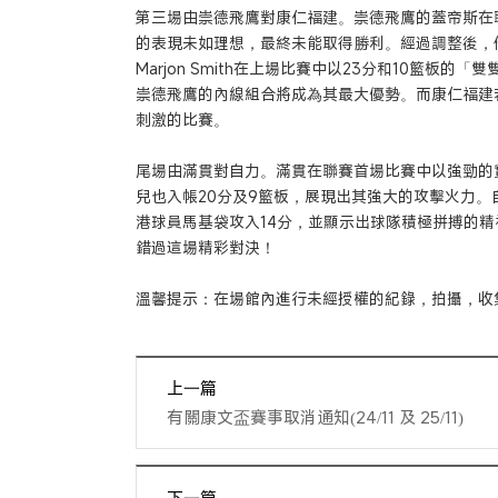
第三場由崇德飛鷹對康仁福建。崇德飛鷹的蓋帝斯在
的表現未如理想，最終未能取得勝利。經過調整後，他們
Marjon Smith在上場比賽中以23分和10籃板
崇德飛鷹的內線組合將成為其最大優勢。而康仁福建
刺激的比賽。
尾場由滿貫對自力。滿貫在聯賽首場比賽中以強勁的實
兒也入帳20分及9籃板，展現出其強大的攻擊火力。
港球員馬基袋攻入14分，並顯示出球隊積極拼搏的
錯過這場精彩對決！
溫馨提示：在場館內進行未經授權的紀錄，拍攝，收
上一篇
有關康文盃賽事取消通知(24/11 及 25/11)
下一篇