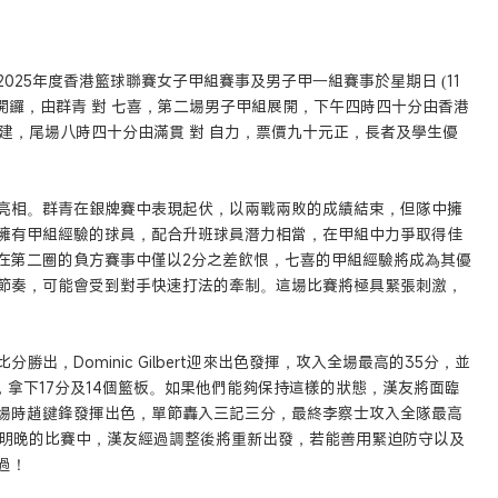
25年度香港籃球聯賽女子甲組賽事及男子甲一組賽事於星期日 (11
組開鑼，由群青 對 七喜，第二場男子甲組展開，下午四時四十分由香港
福建，尾場八時四十分由滿貫 對 自力，票價九十元正，長者及學生優
亮相。群青在銀牌賽中表現起伏，以兩戰兩敗的成績結束，但隊中擁
擁有甲組經驗的球員，配合升班球員潛力相當，在甲組中力爭取得佳
在第二圈的負方賽事中僅以2分之差飲恨，七喜的甲組經驗將成為其優
節奏，可能會受到對手快速打法的牽制。這場比賽將極具緊張刺激，
出，Dominic Gilbert迎來出色發揮，攻入全場最高的35分，並
卓越，拿下17分及14個籃板。如果他們能夠保持這樣的狀態，漢友將面臨
場時趙鍵鋒發揮出色，單節轟入三記三分，最終李察士攻入全隊最高
。明晚的比賽中，漢友經過調整後將重新出發，若能善用緊迫防守以及
過！