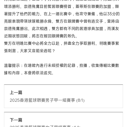
增添勝利。崇德飛鷹目前暫居聯賽榜首，蓋蒂斯在聯賽的加盟，顯
著提升了他們的戰力。在上一場比賽中，他攻守兼備，他以35分的
亮眼表現帶領球隊戰勝永倫。雙方在銀牌賽中曾有過交手，當時由
崇德飛鷹勝出。此次相遇，雙方都有不同的居港球員加盟，而漢友
近期狀態回暖，將志在報回銀牌賽的敗仇。
雙方在明晚比賽中必將全力以赴，拼盡全力爭取勝利。明晚賽事緊
張刺激，大家又豈能坐過呢？
溫馨提示：在場館內進行未經授權的記錄，拍攝，收集傳輸比賽數
據和內容，本會將依法追究。
上一篇
2025香港籃球聯賽男子甲一組賽事 (8/1)
下一篇