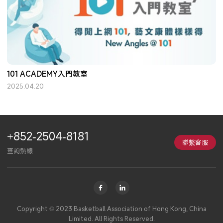
101 ACADEMY入門教室
2025.04.20
+852-2504-8181
聯繫客服
查詢熱線
Copyright © 2023 Basketball Association of Hong Kong, China
Limited. All Rights Reserved.