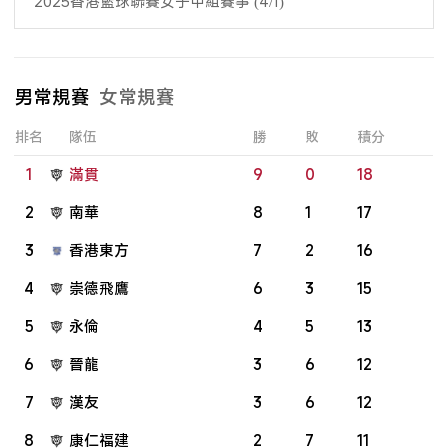
2025香港籃球聯賽女子甲組賽事 (4/1)
男常規賽
女常規賽
排名
隊伍
勝
敗
積分
1
滿貫
9
0
18
2
南華
8
1
17
3
香港東方
7
2
16
4
崇德飛鷹
6
3
15
5
永倫
4
5
13
6
晉龍
3
6
12
7
漢友
3
6
12
8
康仁福建
2
7
11