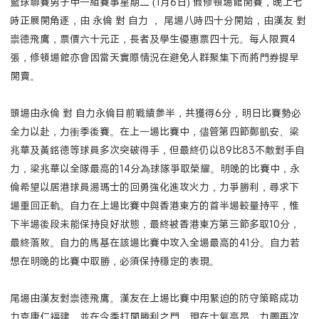
籃球聯賽男子甲一組賽事星期二 (1月6日) 假修頓場館開賽，晚上七
時正展開角逐，由 永倫 對 自力 ， 尾場八時四十分開始，由漢友 對
崇德飛鷹，票價六十元正，長者及學生優惠票四十元。每人限買4
張，修頓場館亦會因當天實際情況在避免人群聚集下而將門券提早
開賣。
頭場由永倫 對 自力永倫目前戰績參半，共獲得6分，明日比賽勢必
全力以赴，力衝季後賽。在上一場比賽中，儘管第四節鄭凱安、梁
兆華及黃銘德等球員多次突破得手，但最終仍以89比83不敵對手自
力，梁兆華以全隊最高的14分為球隊爭取榮耀。明晚的比賽中，永
倫希望以居港球員湯瑪士的回勇強化進攻火力，力爭勝利，尋求下
場重回正軌。自力在上場比賽中與香港東方的首半場較量持平，惟
下半場後段未能保持良好狀態，最終被香港東方第三節多取10分，
最終落敗。自力的馬基在該場比賽中攻入全場最高的41分。自力若
想在明晚的比賽中取勝，必須保持穩定的表現。
尾場由漢友對崇德飛鷹。漢友在上場比賽中用緊迫的防守策略成功
力克康仁福建，並在今季打開勝利之門，現在士氣高昂，力圖再次