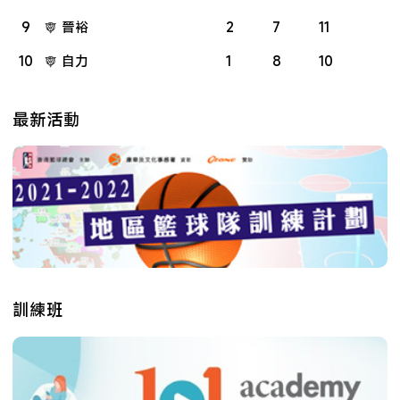
9
晉裕
2
7
11
10
自力
1
8
10
最新活動
訓練班