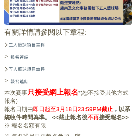
有關詳情請參閱以下章程:
>
三人籃球項目章程
>
報名連結
>
五人籃球項目章程
>
報名連結
只接受網上報名
本次賽事
*(
恕不接受其他方式
報名)
報名日期由
即日起至3月18日23:59PM
截止
，
以系
統收件時間為準。
<<截止報名後
不再
接受報名>>
※ 報名名額有限