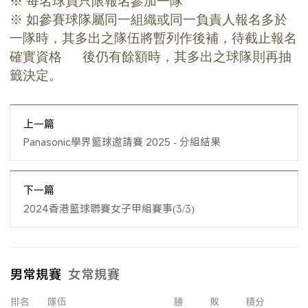
※ 每名球員只限報名參加一隊
※
如參賽球隊屬同一組織或同一負責人報名多於
一隊時，
其多出之隊伍將暫列作後補
，
待截止報名
確實資格 後仍有餘額
時，
其多出之球隊則再抽
籤決
定。
上一篇
Panasonic學界籃球邀請賽 2025 - 分組結果
下一篇
2024香港籃球聯賽女子甲組賽事(3/3)
男常規賽
女常規賽
排名
隊伍
勝
敗
積分