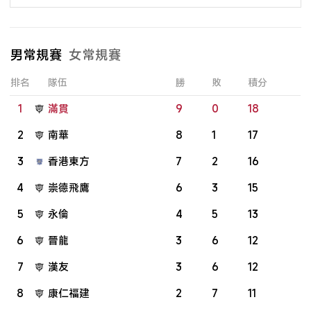
男常規賽
女常規賽
排名
隊伍
勝
敗
積分
1
滿貫
9
0
18
2
南華
8
1
17
3
香港東方
7
2
16
4
崇德飛鷹
6
3
15
5
永倫
4
5
13
6
晉龍
3
6
12
7
漢友
3
6
12
8
康仁福建
2
7
11