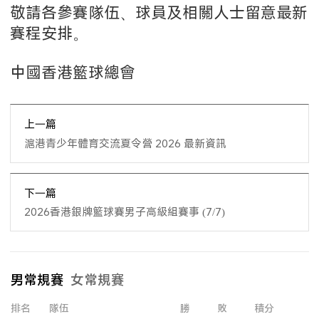
敬請各參賽隊伍、球員及相關人士留意最新
賽程安排。
中國香港籃球總會
上一篇
滬港青少年體育交流夏令營 2026 最新資訊
下一篇
2026香港銀牌籃球賽男子高級組賽事 (7/7)
男常規賽
女常規賽
排名
隊伍
勝
敗
積分