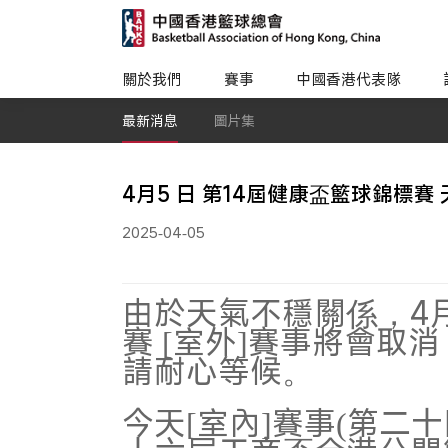
關於我們
賽事
中國香港代表隊
最新消息
圖片集
4月5 日 第14屆健康盃籃球錦標賽
2025-04-05
由於天氣不穩關係，4月
賽 [室外]賽事將會取
請耐心等候。
今天[室內]賽事(第二