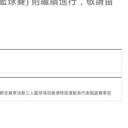
籃球賽) 則繼續進行，敬請留
會群眾賽事活動三人籃球項目香港特區運動員代表甄選賽事宜