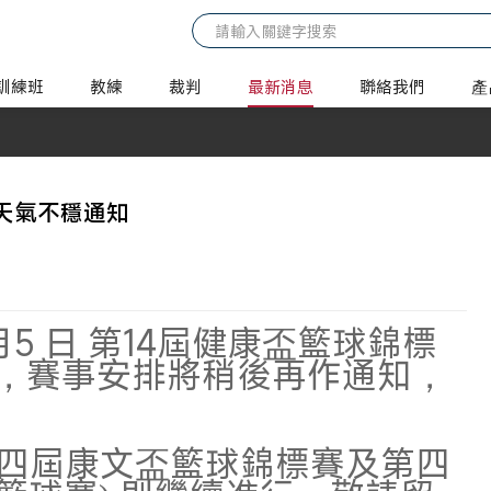
訓練班
教練
裁判
最新消息
聯絡我們
產
 天氣不穩通知
5 日 第14屆健康盃籃球錦標
消，賽事安排將稍後再作通知，
十四屆康文盃籃球錦標賽及第四