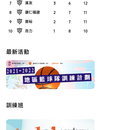
漢友
7
3
6
12
康仁福建
8
2
7
11
晉裕
9
2
7
11
自力
10
1
8
10
最新活動
訓練班