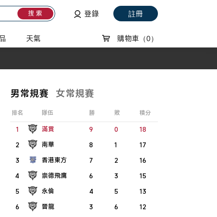
登錄
註冊
搜 索
品
天氣
購物車
（0）
男常規賽
女常規賽
排名
隊伍
勝
敗
積分
滿貫
1
9
0
18
南華
2
8
1
17
香港東方
3
7
2
16
崇德飛鷹
4
6
3
15
永倫
5
4
5
13
晉龍
6
3
6
12