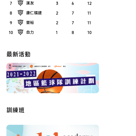
漢友
7
3
6
12
康仁福建
8
2
7
11
晉裕
9
2
7
11
自力
10
1
8
10
最新活動
訓練班