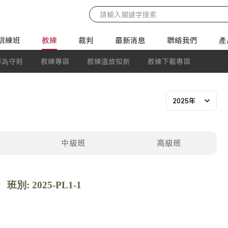
訓練班
教練
裁判
最新消息
聯絡我們
產
行為守則
教練專區
教練溫故知新
教練下載專區
2025年
中級班
高級班
》
班別: 2025-PL1-1