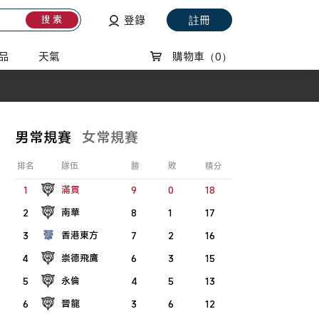
登錄
註冊
搜 索
品
天氣
購物車
（0）
男常規賽
女常規賽
排名
隊伍
勝
敗
積分
滿貫
1
9
0
18
南華
2
8
1
17
香港東方
3
7
2
16
崇德飛鷹
4
6
3
15
永倫
5
4
5
13
晉龍
6
3
6
12