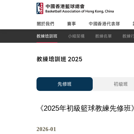
關於我們
賽事
中國香港代表隊
教練培訓班
小組架構
教練名單
教練
教練培訓班 2025
先修班
初級班
《
2025
年初級籃球教練先修班
2026-01