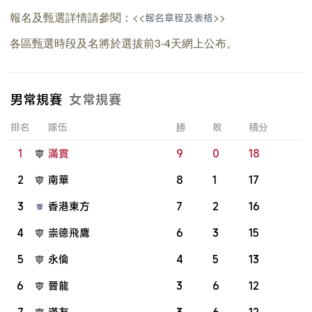
報名及甄選詳情請參閱：<<
>>
報名章程及表格
各區甄選時段及名將於選拔前3-4天網上公布。
男常規賽
女常規賽
排名
隊伍
勝
敗
積分
1
滿貫
9
0
18
2
南華
8
1
17
3
香港東方
7
2
16
4
崇德飛鷹
6
3
15
5
永倫
4
5
13
6
晉龍
3
6
12