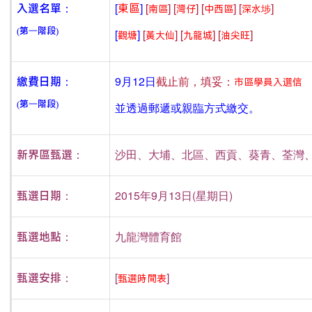
[
]
[
]
[
]
[
]
[
]
入選名單：
東區
南區
灣仔
中西區
深水埗
(第一階段)
[
]
[
]
[
]
[
]
觀塘
黃大仙
九龍城
油尖旺
9月12日
截止前，填妥：
繳費日期：
市區學員入選信
(第一階段)
並透過郵遞或親臨方式繳交。
沙田、大埔、北區、西貢、葵青、荃灣
新界區甄選：
2015年9月13日(星期日)
甄選日期：
九龍灣體育館
甄選地點：
[
]
甄選安排：
甄選時間表