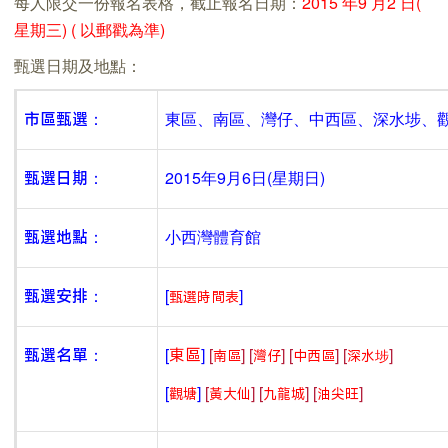
每人限交一份報名表格，截止報名日期：
2015 年9 月2 日(
星期三) ( 以郵戳為準)
甄選日期及地點：
東區、南區、灣仔、中西區、深水埗、
市區甄選：
2015年9月6日(星期日)
甄選日期：
小西灣體育館
甄選地點：
[
]
甄選安排：
甄選時間表
[
]
[
]
[
]
[
]
[
]
甄選名單：
東區
南區
灣仔
中西區
深水埗
[
]
[
]
[
]
[
]
觀塘
黃大仙
九龍城
油尖旺