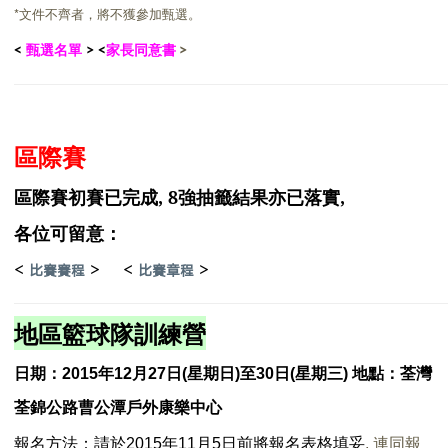
*文件不齊者，將不獲參加甄選。
甄選名單
家長同意書
<
>
<
>
區際賽
區際賽初賽已完成, 8強抽籤結果亦已落實,
各位可
留意：
<
> <
>
比賽賽程
比賽章程
地區籃球隊訓練營
日期
：
20
15
年
12
月
27
日
(
星期日
)
至
30
日
(
星期三
)
地點
：荃灣
荃錦公路曹公潭戶外康樂中心
報名方法：請於
2015
年
11
月5
日前
將報名表格
填妥
,
連同報