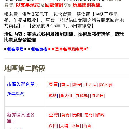
名費
(
以
支票形式
)及
回郵信封
交到
所屬區別教練
。
報名費︰港幣350元正，包含營費、膳食費【包括三餐早
餐、午餐及晚餐】、車費【只提供由受訓之體育館來回營地
共兩程】。
【必須於
2015
年
11
月5
日前繳交】
活動內容：密集式戰術及體能訓練、技術及戰術講解、籃球
比賽及頒發證書
<
>
<
> <
>*
報名章程
報名表格
登車名單及時間
地區第二階段
[
]
[
]
[
]
[
]
[
]
市區
入選名單：
東區
南區
灣仔
中西區
深水埗
(第二階段)
[
]
[
]
[
]
[
]
觀塘
黃大仙
九龍城
油尖旺
[
]
[
]
[
]
[
]
[
]
新界區
入選名
荃灣
葵青
元朗
屯門
離島
單：
[
]
[
]
[
]
[
]
沙田
大埔
北區
西貢