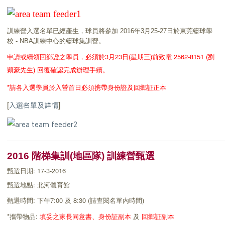
訓練營入選名單已經產生，球員將參加 2016年3月25-27日於東莞籃球學
校 - NBA訓練中心的籃球集訓營。
申請或續領回鄉證之學員，必須於3月23日(星期三)前致電 2562-8151 (劉
穎豪先生) 回覆確認完成辦理手續。
*請各入選學員於入營首日必須携帶身份證及回鄉証正本
[
]
入選名單及詳情
2016 階梯集訓(地區隊) 訓練營甄選
甄選日期: 17-3-2016
甄選地點:
北河體育館
甄選時間: 下午7:00 及 8:30 (請查閱名單內時間)
*攜帶物品:
填妥之家長同意書、
身份証副本
及
回鄉証副本