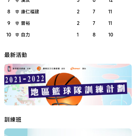
7
漢友
3
6
12
8
康仁福建
2
7
11
9
晉裕
2
7
11
10
自力
1
8
10
最新活動
訓練班