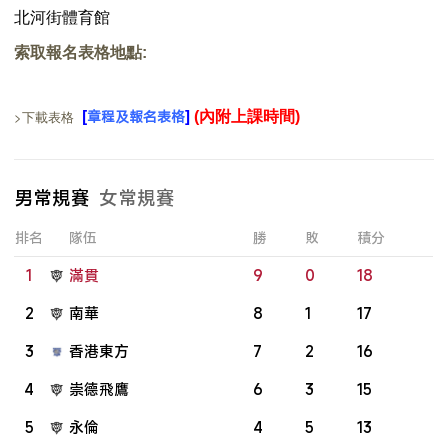
北河街體育館
索取報名表格地點
:
[
]
>下載表格
章程及
報名表格
(內附上課時間)
男常規賽
女常規賽
排名
隊伍
勝
敗
積分
1
滿貫
9
0
18
2
南華
8
1
17
3
香港東方
7
2
16
4
崇德飛鷹
6
3
15
5
永倫
4
5
13