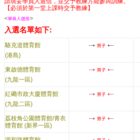
請填妥學員入選信，並交予教練方能參與訓練。
【必須於第一堂上課時交予教練】
<
>
學員入選信
入選名單如下:
→
←
駱克道體育館
男子
(港島)
→
←
東啟德體育館
男子
(九龍一區)
→
←
紅磡市政大廈體育館
男子
(九龍二區)
→
←
荔枝角公園體育館/青衣
男子
體育館
(新界一區)
→
←
源和路體育館