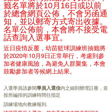
籤名單將於10月16日
或以前
於總會網頁公佈，不會另函通
知，並以郵寄方式
寄出收據。
名單公佈前，本會將不接受電
話查詢入選事宜。
近日疫情反覆，幼苗籃球訓練班抽籤將
於2020年10月9日正常舉行，考慮到參
加者健康風險，為避免人群聚集，本會
鼓勵參加者等候網上結果。
入選學員
請參閱
學員入選信
內之細則辦理註冊，並
按所編排的訓練時間
往指定
訓練場地向教練報到.