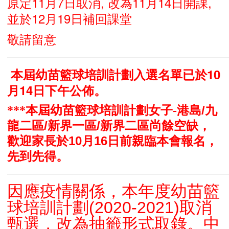
原定11月7日取消, 改為11月14日開課,
並於12月19日補回課堂
敬請留意
本屆幼苗籃球培訓計劃入選名單已於10
月14日下午公佈。
港島/
九
***本屆
幼苗籃球培訓計劃女子-
龍二區/
新界一區/
新界二區尚餘空缺，
歡迎家長於10月16日前親臨本會報名，
先到先得。
因應疫情關係，本年度幼苗籃
球培訓計劃(2020-2021)
取消
甄選，改為抽籤形式取錄。中