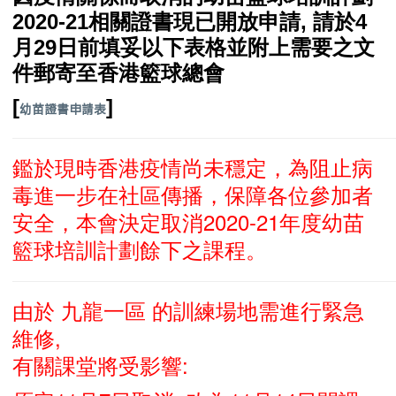
2020-21相關證書現已開放申請, 請於4
月29日前填妥以下表格並附上需要之文
件郵寄至香港籃球總會
[
]
幼苗證書申請表
鑑於現時香港疫情尚未穩定，為阻止病
毒進一步在社區傳播，保障各位參加者
安全，本會決定取消2020-21年度幼苗
籃球培訓計劃餘下之課程。
由於 九龍一區 的訓練場地需進行緊急
維修,
有關課堂將受影響: