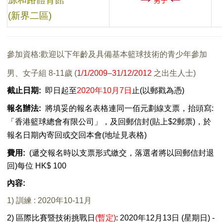
男子
(新界二區)
參加資格:歡迎以下年齡及具備基本籃球技術的青少年參加
男、女子組 8-11歲
(
1/1/2009
–
31/12/2012
之出生人士
)
截止
日期:
即日起至
2020年10月7日
止
(
以郵戳為憑
)
報名
辦法:
將填妥的報名表格連同一佰元劃線支票，抬頭寫:
「香港籃球總會有限公司」，及回郵信封(貼上$2郵票)，於
報名日期內寄回或交回本會
(
地址見表格
)
費用:
(遞交報名時以支票形式繳交，落選者將以回郵信封退
回)每位 HK$ 100
內容:
1) 訓練
: 2020年10
-11
月
2) 區際比賽暨技術挑戰日
(暫定)
: 2020年12月13日
(
星期日
) -