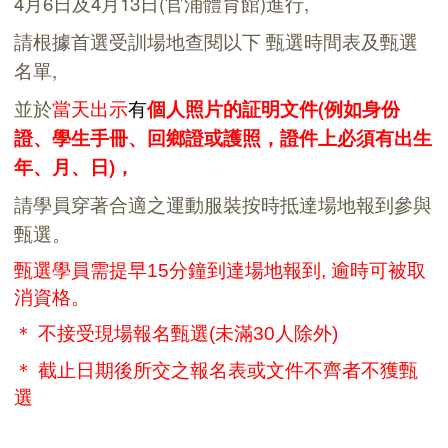
4
月6日及
4月13日(官涌體育館
)
進
行
,
請根據首選受訓場地
查閱
以下
甄選時間表
及
甄選
名單
,
並於
當天
出
示
有
個人照片的
証明文件(
例如身份
證、學生手冊、回鄉證或護照，證件上必須有出生
年、月、日)，
請學員穿著合適之運動服裝按時抵達場地報到參與
甄選。
甄選學員
需
提早15
分鐘到達場地報到
,
逾時可被取
消資格。
＊
不接受現場報名甄選(未滿30人除外)
＊ 截止日期後
所
交之報名表或文件不齊者不獲甄
選