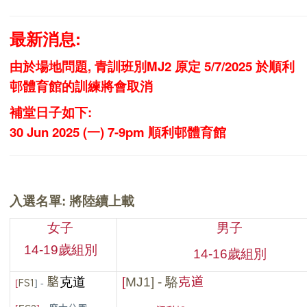
最新消息:
由於場地問題, 青訓班別MJ2 原定 5/7/2025 於順利
邨體育館的訓練將會取消
補堂日子如下:
30 Jun 2025 (一) 7-9pm 順利邨體育館
入選名單
: 將陸續上載
女子
男子
14-19
歲組別
14-16
歲組別
駱
克道
克道
[
MJ1
] - 駱
[
FS1
]
-