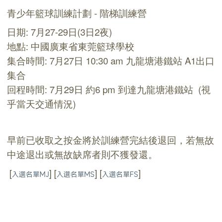
青少年籃球訓練計劃 - 階梯訓練營
日期: 7月27-29日(3日2夜)
地點: 中國廣東省東莞籃球學校
集合時間: 7月27日 10:30 ​am 九龍塘港鐵站 A1出口
集合
回程時間: 7月29日 約6 pm 到達九龍塘港鐵站 (視
乎當天交通情況)
早前已收取之按金將於訓練營完結後退回，若無故
中途退出或無故缺席者則不獲發還。
[
]
[
]
[
]
入選名單MJ
入選名單MS
入選名單FS