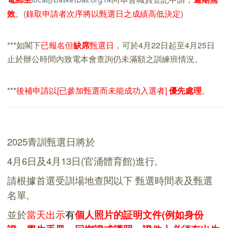
效
。(
錄取申請者次序將以甄選日之成績高低決定
)
***如閣下
已報名但
缺席
甄選日
，可於4月22日起至4月25日
止於辦公時間內致電本會查詢仍未滿額之訓練班情況。
***
後補申請
以[已參加甄選而未能成功入選者]
優先處理
。
2025
青訓
甄選日將於
4
月6日及
4月13日(官涌體育館
)
進
行
,
請根據首選受訓場地
查閱
以下
甄選時間表
及
甄選
名單
,
並於
當天
出
示
有
個人照片的
証明文件(
例如身份