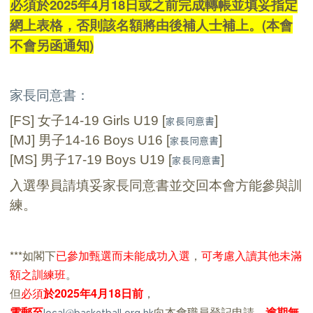
必須於2025年4月18日或之前完成轉帳並填妥指定
網上表格，否則該名額將由後補人士補上。(本會
不會另函通知)
家長同意書：
[FS]
女子
14-19 Girls U19 [
]
家長同意書
[MJ]
男子
14-16 Boys U16 [
]
家長同意書
[MS]
男子
17-19 Boys U19 [
]
家長同意書
入選學員請填妥家長同意書並交回本會方能參與訓
練。
***如閣下
已參加甄選而未能成功入選
，
可考慮入讀其他未滿
額之訓練班
。
但
必須
於2025年4月18日前
，
電郵至
向本會職員登記申請，
逾期無
local@basketball.org.hk