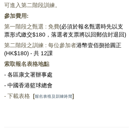
可進入第二階段訓練。
參加費用
:
第一階段
之
甄選
:
免費
(
必須於報名甄選時先以支
票形式繳交
$180
，落選者支票將以回郵信封退回
)
第二階段
之
訓練
:
每位參加者
港幣壹佰捌拾圓正
(HK$180) -
共
12
課
索取報名表格地點
- 各區康文署辦事處
- 中國
香港籃球總會
-
下載表格
[
]
報名表格及訓練時間