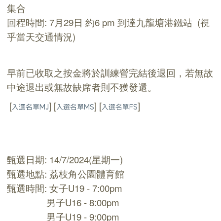
集合
回程時間: 7月29日 約6 pm 到達九龍塘港鐵站 (視
乎當天交通情況)
早前已收取之按金將於訓練營完結後退回，若無故
中途退出或無故缺席者則不獲發還。
[
]
[
]
[
]
入選名單MJ
入選名單MS
入選名單FS
甄選日期: 14/7/2024(星期一)
甄選地點: 荔枝角公園體育館
甄選時間: 女子U19 - 7:00pm
男子U16 - 8:00pm
男子U19 - 9:00pm