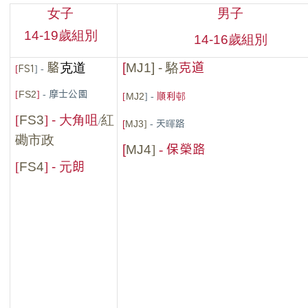
女子
男子
14-19
歲組別
14-16
歲組別
駱
克道
克道
[
MJ1
] - 駱
[
FS1
]
-
[
]
- 摩士公園
FS2
[
] -
順利邨
MJ2
[
]
FS3
- 大角咀
紅
/
]
- 天暉路
[
MJ3
磡市政
]
-
保榮路
[
MJ4
[
]
朗
FS4
- 元