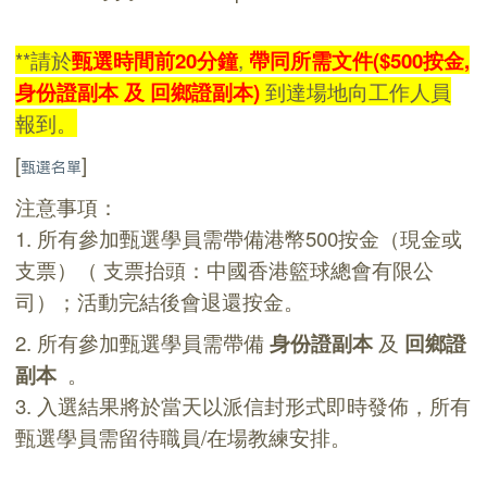
**請於
甄選時間前20分鐘
,
帶同所需文件($500按金,
身份證副本 及 回鄉證副本)
到達場地向工作人員
報到。
[
]
甄選名單
注意事項：
1. 所有參加甄選學員需帶備
港幣
500按金（現金或
支票）（ 支票抬頭：中國香港籃球總會有限公
司）；活動完結後會退還按金。
2. 所有參加甄選學員需帶備
身份證副本
及
回鄉證
副本
。
3. 入選結果將於當天以派信封形式即時發佈，所有
甄選學員需留待職員/在場教練安排。