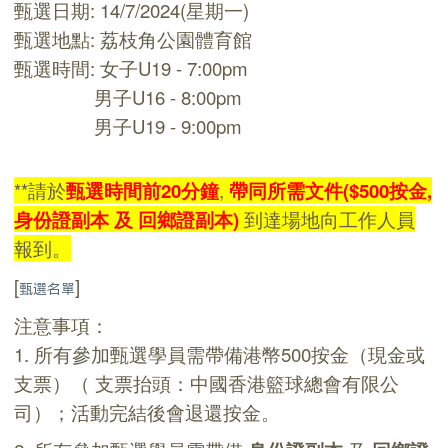
甄選日期: 14/7/2024(星期一)
甄選地點: 荔枝角公園體育館
甄選時間: 女子U19 - 7:00pm
男子U16 - 8:00pm
男子U19 - 9:00pm
**請於
甄選時間前20分鐘
,
帶同所需文件($500按金,
身份證副本 及 回鄉證副本)
到達場地向工作人員
報到。
[
]
甄選名單
注意事項：
1. 所有參加甄選學員需帶備
港幣
500按金（現金或
支票）（ 支票抬頭：中國香港籃球總會有限公
司）；活動完結後會退還按金。