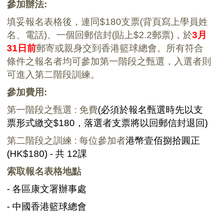
參加辦法
:
填妥報名表格後，連同$180支票(背頁寫上學員姓
名、電話)、一個回郵信封(貼上$2.2郵票)，於
3月
31日前
郵寄或親身交到香港籃球總會。所有符合
條件之報名者均可參加第一階段之甄選，入選者則
可進入第二階段訓練。
參加費用
:
第一階段
之
甄選
:
免費
(
必須於報名甄選時先以支
票形式繳交
$180
，落選者支票將以回郵信封退回
)
第二階段
之
訓練
:
每位參加者
港幣壹佰捌拾圓正
(HK$180) -
共
12
課
索取報名表格地點
- 各區康文署辦事處
- 中國
香港籃球總會