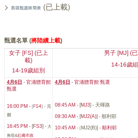
>
(已上載)
各區甄選時間表
甄選名單 (
將陸續上載
)
女
子 [FS]
(已上
男子 [MJ] (
載)
14-16
歲
14-19
歲組別
4月6日
- 官涌體育館
4月6日
- 官涌
體育館 甄選
甄選
08:45 AM -
[
MJ
3
]
- 天暉路
[
FS4
] -
元
16:00 PM -
朗
09:30 AM -
[
MJ2(A)
]
- 順利邨
16:45 PM -
[
FS3
] -
大
[
10:45 AM -
MJ2(B)
]
-
順利邨
角咀&
紅磡市政