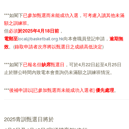
***如閣下
已參加甄選而未能成功入選
，
可考慮入讀其他未滿
額之訓練班
。
但
必須
於2025年4月18日前
，
電郵至
向本會職員登記申請，
逾期無
local@basketball.org.hk
效
。(
錄取申請者次序將以甄選日之成績高低決定
)
***如閣下
已報名但
缺席
甄選日
，可於4月22日起至4月25日
止於辦公時間內致電本會查詢仍未滿額之訓練班情況。
***
後補申請
以[已參加甄選而未能成功入選者]
優先處理
。
2025
青訓
甄選日將於