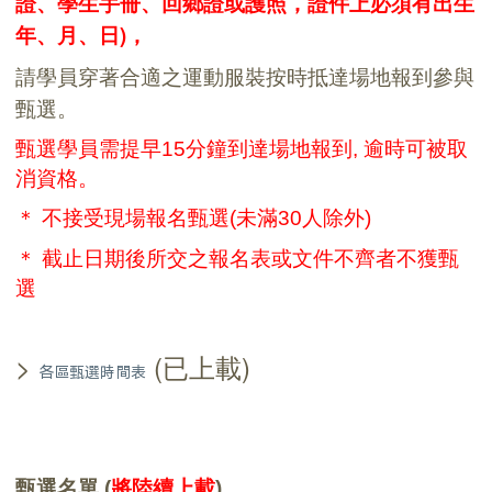
證、學生手冊、回鄉證或護照，證件上必須有出生
年、月、日)，
請學員穿著合適之運動服裝按時抵達場地報到參與
甄選。
甄選學員
需
提早15
分鐘到達場地報到
,
逾時可被取
消資格。
＊
不接受現場報名甄選(未滿30人除外)
＊ 截止日期後
所
交之報名表或文件不齊者不獲甄
選
>
(已上載)
各區甄選時間表
甄選名單 (
將陸續上載
)