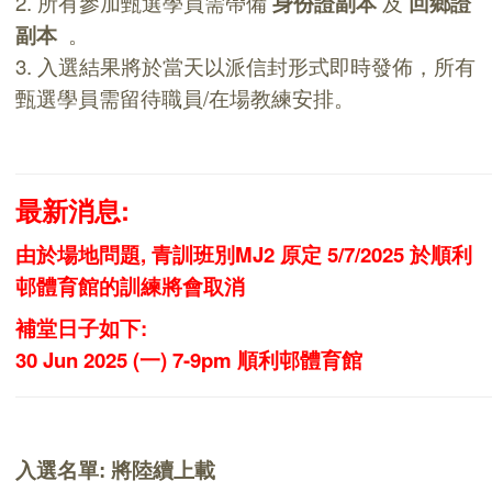
2. 所有參加甄選學員需帶備
身份證副本
及
回鄉證
副本
。
3. 入選結果將於當天以派信封形式即時發佈，所有
甄選學員需留待職員/在場教練安排。
最新消息:
由於場地問題, 青訓班別MJ2 原定 5/7/2025 於順利
邨體育館的訓練將會取消
補堂日子如下:
30 Jun 2025 (一) 7-9pm 順利邨體育館
入選名單
: 將陸續上載