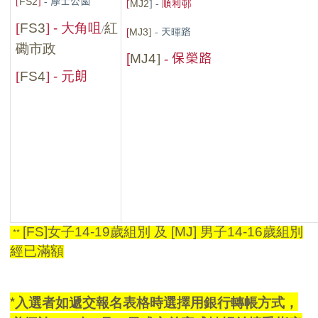
[
]
- 摩士公園
FS2
[
] -
順利邨
MJ2
[
]
FS3
- 大角咀
紅
/
]
- 天暉路
[
MJ3
磡市政
]
-
保榮路
[
MJ4
[
]
朗
FS4
- 元
[FS]女子14-19
歲組別 及
[MJ]
男子
14-16
歲組別
**
經已滿額
*入選者如遞交報名表格時選擇用銀行轉帳方式，