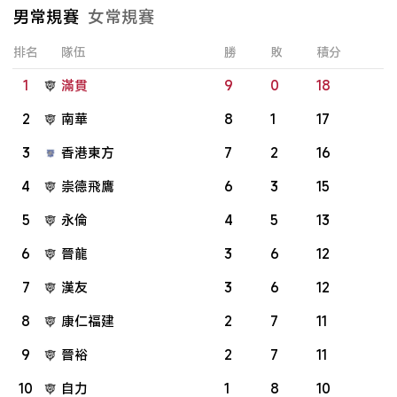
男常規賽
女常規賽
排名
隊伍
勝
敗
積分
1
滿貫
9
0
18
2
南華
8
1
17
3
香港東方
7
2
16
4
崇德飛鷹
6
3
15
5
永倫
4
5
13
6
晉龍
3
6
12
7
漢友
3
6
12
8
康仁福建
2
7
11
9
晉裕
2
7
11
10
自力
1
8
10