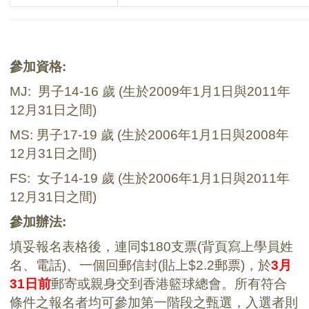
參加資格
:
MJ:
男子
14-16
歲
(
生於
2009
年
1
月
1
日
與
2011
年
12
月
31
日之間
)
MS:
男子
17-19
歲
(
生於2006
年
1
月
1
日
與
2008
年
12
月
31
日之間
)
FS:
女子
14-19
歲
(
生於2006
年
1
月
1
日
與
2011
年
12
月
31
日之間
)
參加辦法
:
填妥報名表格後，連同$180支票(背頁寫上學員姓
名、電話)、一個回郵信封(貼上$2.2郵票)，於
3月
31日前
郵寄或親身交到香港籃球總會。所有符合
條件之報名者均可參加第一階段之甄選，入選者則