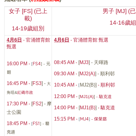
女
子 [FS]
(已上
男子 [MJ] (
載)
14-16
歲
14-19
歲組別
4月6日
- 官涌體育館
4月6日
- 官涌
體育館 甄選
甄選
08:45 AM -
[
MJ
3
]
- 天暉路
[
FS4
] -
元
16:00 PM -
朗
09:30 AM -
[
MJ2(A)
]
- 順利邨
16:45 PM -
[
FS3
] -
大
[
10:45 AM -
MJ2(B)
]
-
順利邨
角咀&
紅磡市政
12:00 PM -
[
MJ1(A)
]
-
駱克道
17:30 PM -
[
FS2
]
- 摩
14:00 PM -
[
MJ1(B)
]
-
駱克道
士公園
[
MJ
4
]
- 保榮路
15:15 PM -
[
FS1
] - 駱
18:45 PM -
克道