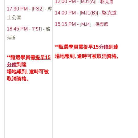
12:00 PM -
[
MJ1(A)
]
-
駱克道
17:30 PM -
[
FS2
]
- 摩
14:00 PM -
[
MJ1(B)
]
-
駱克道
士公園
[
MJ
4
]
- 保榮路
15:15 PM -
[
FS1
] - 駱
18:45 PM -
克道
**甄選學員
需
提早15
分鐘
到達
場地報到
,
逾時可被取消資格。
**甄選學員
需
提早15
分鐘
到達
場地報到
,
逾時可被
取消資格。