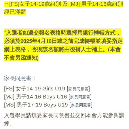
[FS]女子14-19
歲組別 及
[MJ]
男子
14-16
歲組別
**
經已滿額
*入選者如遞交報名表格時選擇用銀行轉帳方式，
必須於2025年4月18日或之前完成轉帳並填妥指定
網上表格，否則該名額將由後補人士補上。(本會
不會另函通知)
家長同意書：
[FS]
女子
14-19 Girls U19 [
]
家長同意書
[MJ]
男子
14-16 Boys U16 [
]
家長同意書
[MS]
男子
17-19 Boys U19 [
]
家長同意書
入選學員請填妥家長同意書並交回本會方能參與訓
練。