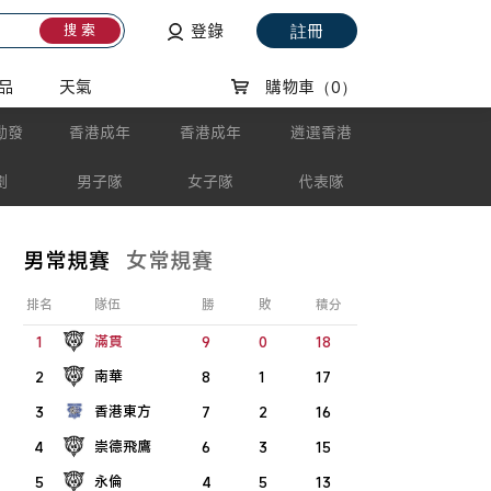
登錄
註冊
搜 索
品
天氣
購物車
（0）
動發
香港成年
香港成年
遴選香港
劃
男子隊
女子隊
代表隊
男常規賽
女常規賽
排名
隊伍
勝
敗
積分
滿貫
1
9
0
18
南華
2
8
1
17
香港東方
3
7
2
16
崇德飛鷹
4
6
3
15
永倫
5
4
5
13