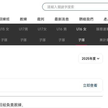
訓練班
教練
裁判
最新消息
聯絡我們
產
U18 女
U17男
U17女
U16 男
U16 女
隊際運
子隊
子隊
子隊
子隊
子隊
展計
2025年度
立即查看
回給負責教練。