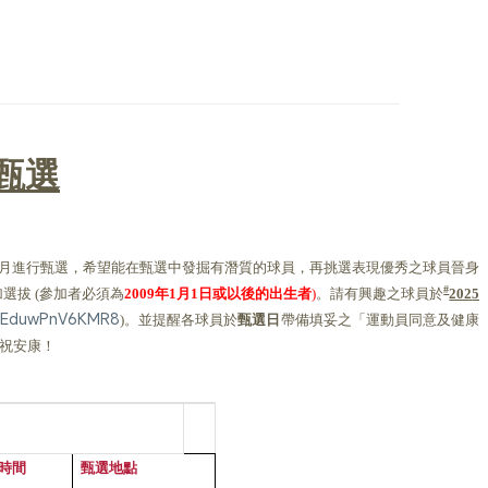
甄選
月進行甄選，希望能在甄選中發掘有潛
質的球員，
再挑選表現優秀之球員晉身
加選拔
參加者必須為
年
月
日或以後的出生者
。請有興趣之球員於
#
(
200
9
1
1
)
202
5
3VnEduwPnV6KMR8
。並提醒各球員於
甄選日
帶備填妥之「運動員同意及健康
)
祝安康！
時間
甄選地點