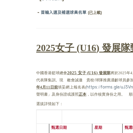
-
首輪入選及補選球員名單
(已上載)
女子
發展隊
20
25
(U1
6
)
女
中國香港籃球總會
子
發展隊
將於
年
20
25
U1
6
)
(
2025
4
。現 敝會誠邀 貴校
球隊推薦適齡球員參
代表隊集訓
/
年
月
日前
填妥網上報名表
https://forms.gle/uJ
4
11
(
聲明書」及身份證或護照
正本
，以作核實身份之用。 順
選拔詳情如下：
甄選日期
星期
甄選