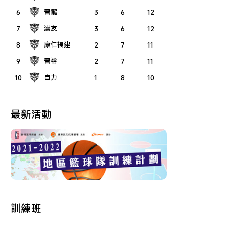
晉龍
6
3
6
12
漢友
7
3
6
12
康仁福建
8
2
7
11
晉裕
9
2
7
11
自力
10
1
8
10
最新活動
訓練班