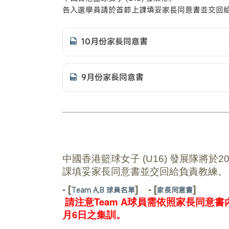
各入選學員請於首節上課填妥家長同意書並交回
10月份家長同意書
9月份家長同意書
中國香港籃球女子
(U16)
發展隊將於20
課填妥家長同意書並交回給負責教練。
- [
]
- [
]
Team A,B 球員名單
家長同意書
請注意Team A球員需依照家長同意書
月6日之集訓。