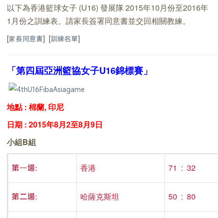
以下為香港籃球女子 (U16) 發展隊 2015年10月份至2016年
1月份之訓練表。請家長簽署同意書並交回相關教練。
[
] [
]
家長同意書
訓練名單
「第四屆亞洲籃協女子U16錦標賽」
地點 : 棉蘭, 印尼
日期 : 2015年8月2至8月9日
小組B組
香港
71 : 32
第一場:
哈薩克斯坦
50 : 80
第二場: