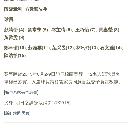
隨隊裁判: 方建龍先生
球員:
顏靖怡 (4), 劉常學 (5), 岑芷晴 (6), 王巧怡 (7), 周嘉瑩 (8),
黃雅雯 (9)
鄭卓珺(10), 蘇雅雯(11), 葉采旻(12), 林汛玲(13), 石文雅(14),
陳浩怡(15)
賽事將於2015年8月2-9日印尼棉蘭舉行，12名入選球員名
單經已落實。入選球員請簽署家長同意書並交予負責教練。
[
]
名單及家長同意書
另外, 明日之訓練取消(21/7/2015)
[
]
新訓練時間表