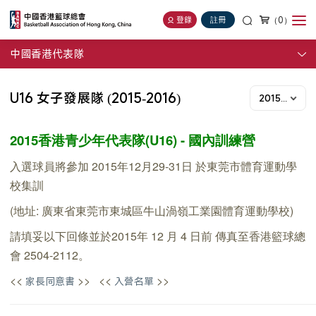
（0）
登錄
註冊
中國香港代表隊
U16 女子發展隊 (2015-2016)
2015年度
2015香港青少年代表隊(U16) - 國內訓練營
入選
球員將參加 2015年12月29-31日 於東莞市體育運動學
校集訓
(地址: 廣東省東莞市東城區牛山渦嶺工業園體育運動學校)
請填妥以下回條並於2015年 12 月 4 日前 傳真至香港籃球總
會 2504-2112。
<<
>>
<<
>>
家長同意書
入營名單