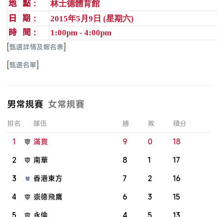
林士德體育館
地
點：
年
月
日
星期六
日
期：
2015
5
9
(
)
時
間：
1:00pm - 4:00pm
[
]
甄選詳情及報名表
[
]
甄選名單
男常規賽
女常規賽
排名
隊伍
勝
敗
積分
1
滿貫
9
0
18
2
南華
8
1
17
3
香港東方
7
2
16
4
崇德飛鷹
6
3
15
5
永倫
4
5
13