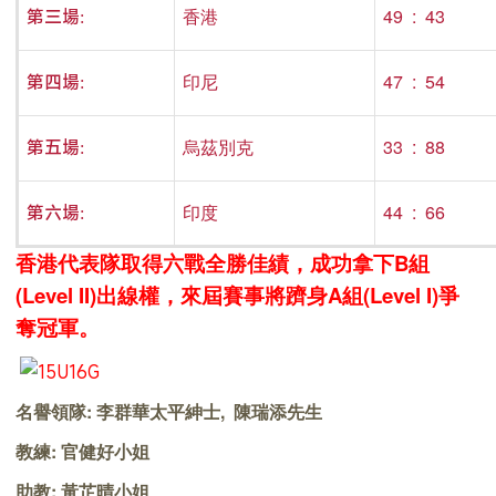
香港
49 : 43
第三場:
印尼
47 : 54
第四場:
烏茲別克
33 : 88
第五場:
印度
44 : 66
第六場:
香
港代表隊取得六戰全勝佳績，成功拿下B組
(Level II)出線權
，來屆賽事將躋身A組(Level I)爭
奪冠軍。
名譽領隊: 李群華太平紳士, 陳瑞添先生
教練: 官健好小姐
助教: 黃芷晴小姐